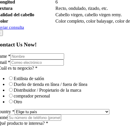
ongitud
6
extura
Recto, ondulado, rizado, etc.
alidad del cabello
Cabello virgen, cabello virgen remy.
olor
Color completo, color balayage, color de
viar consulta
×
ontact Us Now!
ame
*
mail
*
uál es tu negocio?
*
Estilista de salón
Dueño de tienda en línea / fuera de línea
Distribuidor / Propietario de la marca
comprador personal
Otro
ountry
*
hone
ué producto te interesa?
*