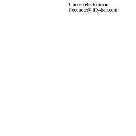
Correo electrónico:
freequote@jiffy-hair.com