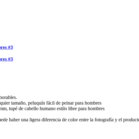
bres #3
bres #3
borables.
lquier tamaño, peluquín fácil de peinar para hombres
 mm, tupé de cabello humano estilo libre para hombres
e haber una ligera diferencia de color entre la fotografía y el product