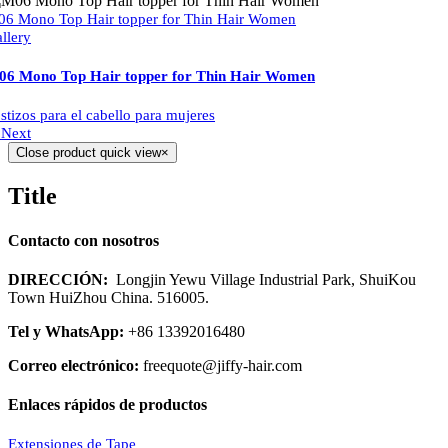
6 Mono Top Hair topper for Thin Hair Women
llery
06 Mono Top Hair topper for Thin Hair Women
stizos para el cabello para mujeres
2
Next
Close product quick view
×
Title
Contacto con nosotros
DIRECCIÓN:
Longjin Yewu Village Industrial Park, ShuiKou
Town HuiZhou China. 516005.
Tel y WhatsApp:
+86 13392016480
Correo electrónico:
freequote@jiffy-hair.com
Enlaces rápidos de productos
Extensiones de Tape