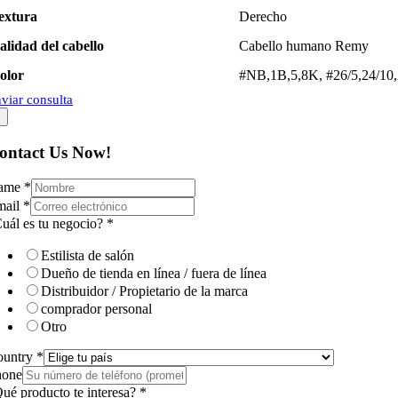
extura
Derecho
alidad del cabello
Cabello humano Remy
olor
#NB,1B,5,8K, #26/5,24/10
viar consulta
×
ontact Us Now!
ame
*
mail
*
uál es tu negocio?
*
Estilista de salón
Dueño de tienda en línea / fuera de línea
Distribuidor / Propietario de la marca
comprador personal
Otro
ountry
*
hone
ué producto te interesa?
*