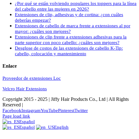
¿Por qué se están volviendo populares los toppers para la línea
del cabello entre las mujeres en 2026?
Extensiones de clip, adhesivas y de cortina: ¿con cuáles
deberías empezar?
Extensiones de cabello de marca frente a extensiones al por
mayor: ¿cuáles son mejores?
Extensiones de clip frente a extensiones adhesivas para la
parte superior con poco cabello: ¿cuáles son mejores?
Desglose de costos de las extensiones de cabello K-Tip:
cabello, colocación y mantenimiento
Enlace
Proveedor de extensiones Loc
Velcro Hair Extensions
Copyright 2015 - 2025 | Jiffy Hair Products Co., Ltd | All Rights
Reserved |
Facebook
Instagram
YouTube
Pinterest
Twitter
Page load link
Español
Español
English