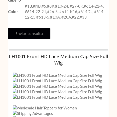
cabello
#1B,#NB,#5,#8K,#10-24, #27-8K,#614-21-4,
Color
#614-22-21,#26-5, #614-K16,#614DL, #614-
12-15,#613-5,#10A, #20A,#22,#33
Enviar consulta
LH1001 Front HD Lace Medium Cap Size Full
Wig