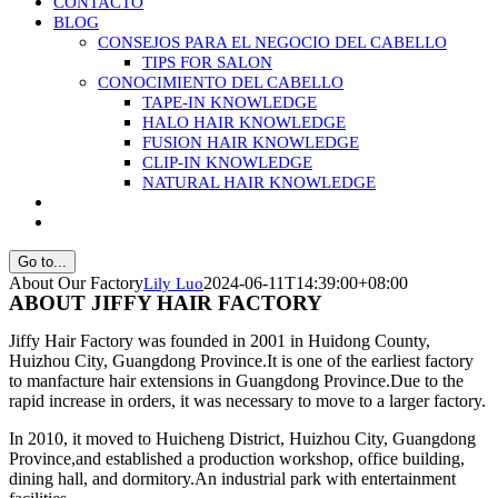
CONTACTO
BLOG
CONSEJOS PARA EL NEGOCIO DEL CABELLO
TIPS FOR SALON
CONOCIMIENTO DEL CABELLO
TAPE-IN KNOWLEDGE
HALO HAIR KNOWLEDGE
FUSION HAIR KNOWLEDGE
CLIP-IN KNOWLEDGE
NATURAL HAIR KNOWLEDGE
Go to...
About Our Factory
2024-06-11T14:39:00+08:00
Lily Luo
ABOUT JIFFY HAIR FACTORY
Jiffy Hair Factory was founded in 2001 in Huidong County,
Huizhou City, Guangdong Province.It is one of the earliest factory
to manfacture hair extensions in Guangdong Province.Due to the
rapid increase in orders, it was necessary to move to a larger factory.
In 2010, it moved to Huicheng District, Huizhou City, Guangdong
Province,and established a production workshop, office building,
dining hall, and dormitory.An industrial park with entertainment