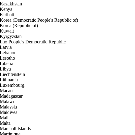
Kazakhstan
Kenya
Kiribati
Korea (Democratic People's Republic of)
Korea (Republic of)
Kuwait
Kyrgyzstan
Lao People's Democratic Republic
Latvia
Lebanon
Lesotho
Liberia
Libya
Liechtenstein
Lithuania
Luxembourg
Macao
Madagascar
Malawi
Malaysia
Maldives
Mali
Malta
Marshall Islands
Martinique