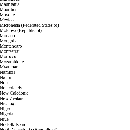
Mauritania
Mauritius
Mayotte
Mexico
Micronesia (Federated States of)
Moldova (Republic of)
Monaco
Mongolia
Montenegro
Montserrat
Morocco
Mozambique
Myanmar
Namibia
Nauru
Nepal
Netherlands
New Caledonia
New Zealand
Nicaragua
Niger
Nigeria
Niue
Norfolk Island
North Macedonia (Republic of)