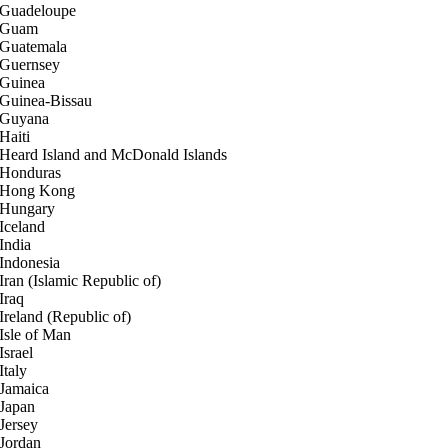
Guadeloupe
Guam
Guatemala
Guernsey
Guinea
Guinea-Bissau
Guyana
Haiti
Heard Island and McDonald Islands
Honduras
Hong Kong
Hungary
Iceland
India
Indonesia
Iran (Islamic Republic of)
Iraq
Ireland (Republic of)
Isle of Man
Israel
Italy
Jamaica
Japan
Jersey
Jordan