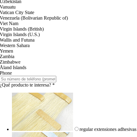
Uzbekistan
Vanuatu
Vatican City State
Venezuela (Bolivarian Republic of)
Viet Nam
Virgin Islands (British)
Virgin Islands (U.S.)
Wallis and Futuna
Western Sahara
Yemen
Zambia
Zimbabwe
Åland Islands
Phone
¿Qué producto te interesa?
*
regular extensiones adhesivas