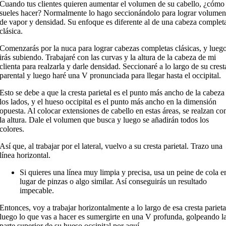
Cuando tus clientes quieren aumentar el volumen de su cabello, ¿cómo
sueles hacer? Normalmente lo hago seccionándolo para lograr volume
de vapor y densidad. Su enfoque es diferente al de una cabeza complet
clásica.
Comenzarás por la nuca para lograr cabezas completas clásicas, y lueg
irás subiendo. Trabajaré con las curvas y la altura de la cabeza de mi
clienta para realzarla y darle densidad. Seccionaré a lo largo de su crest
parental y luego haré una V pronunciada para llegar hasta el occipital.
Esto se debe a que la cresta parietal es el punto más ancho de la cabeza
los lados, y el hueso occipital es el punto más ancho en la dimensión
opuesta. Al colocar extensiones de cabello en estas áreas, se realzan co
la altura. Dale el volumen que busca y luego se añadirán todos los
colores.
Así que, al trabajar por el lateral, vuelvo a su cresta parietal. Trazo una
línea horizontal.
Si quieres una línea muy limpia y precisa, usa un peine de cola e
lugar de pinzas o algo similar. Así conseguirás un resultado
impecable.
Entonces, voy a trabajar horizontalmente a lo largo de esa cresta parieta
luego lo que vas a hacer es sumergirte en una V profunda, golpeando l
parte superior de su hueso occipital por aquí.