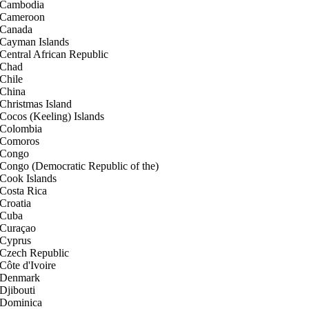
Cambodia
Cameroon
Canada
Cayman Islands
Central African Republic
Chad
Chile
China
Christmas Island
Cocos (Keeling) Islands
Colombia
Comoros
Congo
Congo (Democratic Republic of the)
Cook Islands
Costa Rica
Croatia
Cuba
Curaçao
Cyprus
Czech Republic
Côte d'Ivoire
Denmark
Djibouti
Dominica