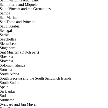
Saint Martin (French part)
Saint Pierre and Miquelon
Saint Vincent and the Grenadines
Samoa
San Marino
Sao Tome and Principe
Saudi Arabia
Senegal
Serbia
Seychelles
Sierra Leone
Singapore
Sint Maarten (Dutch part)
Slovakia
Slovenia
Solomon Islands
Somalia
South Africa
South Georgia and the South Sandwich Islands
South Sudan
Spain
Sri Lanka
Sudan
Suriname
Svalbard and Jan Mayen