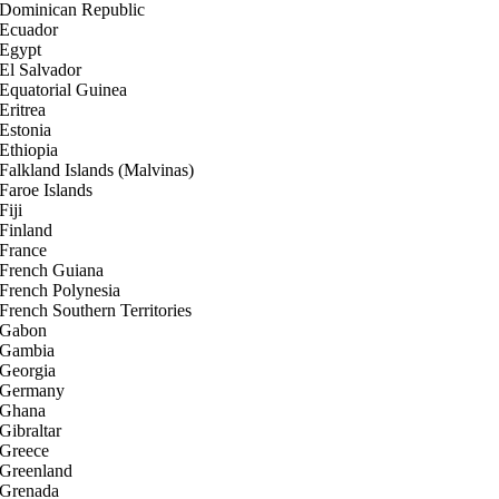
Dominican Republic
Ecuador
Egypt
El Salvador
Equatorial Guinea
Eritrea
Estonia
Ethiopia
Falkland Islands (Malvinas)
Faroe Islands
Fiji
Finland
France
French Guiana
French Polynesia
French Southern Territories
Gabon
Gambia
Georgia
Germany
Ghana
Gibraltar
Greece
Greenland
Grenada