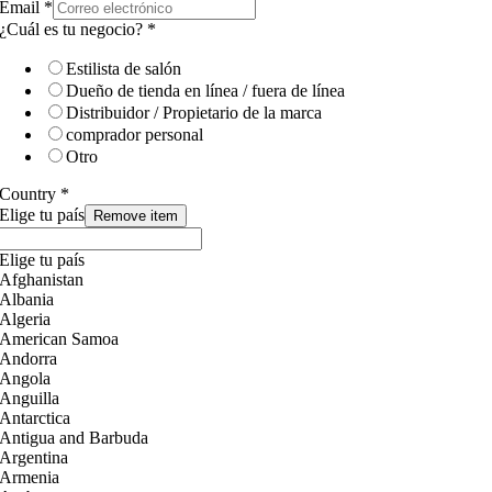
Email
*
¿Cuál es tu negocio?
*
Estilista de salón
Dueño de tienda en línea / fuera de línea
Distribuidor / Propietario de la marca
comprador personal
Otro
Country
*
Elige tu país
Remove item
Elige tu país
Afghanistan
Albania
Algeria
American Samoa
Andorra
Angola
Anguilla
Antarctica
Antigua and Barbuda
Argentina
Armenia