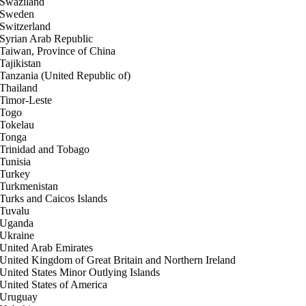
Swaziland
Sweden
Switzerland
Syrian Arab Republic
Taiwan, Province of China
Tajikistan
Tanzania (United Republic of)
Thailand
Timor-Leste
Togo
Tokelau
Tonga
Trinidad and Tobago
Tunisia
Turkey
Turkmenistan
Turks and Caicos Islands
Tuvalu
Uganda
Ukraine
United Arab Emirates
United Kingdom of Great Britain and Northern Ireland
United States Minor Outlying Islands
United States of America
Uruguay