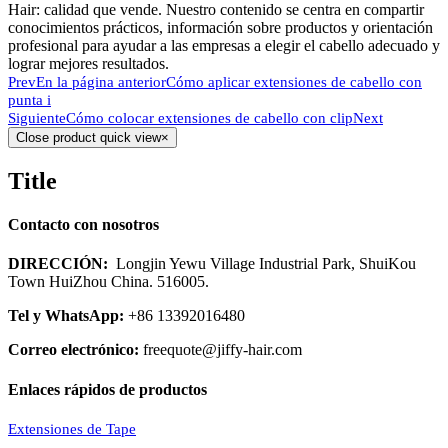
Hair: calidad que vende. Nuestro contenido se centra en compartir
conocimientos prácticos, información sobre productos y orientación
profesional para ayudar a las empresas a elegir el cabello adecuado y
lograr mejores resultados.
Prev
En la página anterior
Cómo aplicar extensiones de cabello con
punta i
Siguiente
Cómo colocar extensiones de cabello con clip
Next
Close product quick view
×
Title
Contacto con nosotros
DIRECCIÓN:
Longjin Yewu Village Industrial Park, ShuiKou
Town HuiZhou China. 516005.
Tel y WhatsApp:
+86 13392016480
Correo electrónico:
freequote@jiffy-hair.com
Enlaces rápidos de productos
Extensiones de Tape