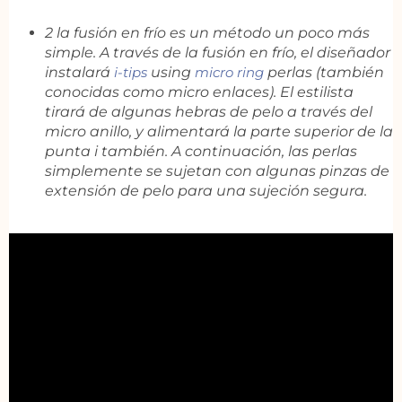
2 la fusión en frío es un método un poco más
simple. A través de la fusión en frío, el diseñador
instalará
i-tips
using
micro ring
perlas (también
conocidas como micro enlaces). El estilista
tirará de algunas hebras de pelo a través del
micro anillo, y alimentará la parte superior de la
punta i también. A continuación, las perlas
simplemente se sujetan con algunas pinzas de
extensión de pelo para una sujeción segura.