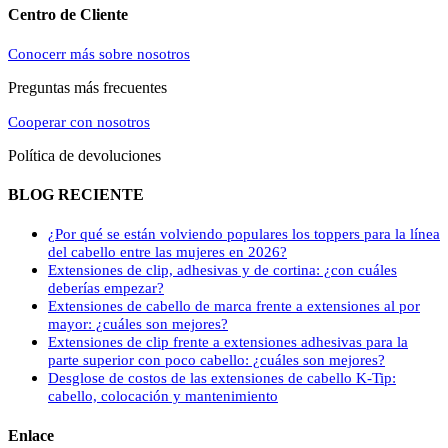
Centro de Cliente
Conocerr más sobre nosotros
Preguntas más frecuentes
Cooperar con nosotros
Política de devoluciones
BLOG RECIENTE
¿Por qué se están volviendo populares los toppers para la línea
del cabello entre las mujeres en 2026?
Extensiones de clip, adhesivas y de cortina: ¿con cuáles
deberías empezar?
Extensiones de cabello de marca frente a extensiones al por
mayor: ¿cuáles son mejores?
Extensiones de clip frente a extensiones adhesivas para la
parte superior con poco cabello: ¿cuáles son mejores?
Desglose de costos de las extensiones de cabello K-Tip:
cabello, colocación y mantenimiento
Enlace