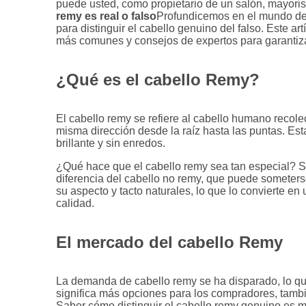
puede usted, como propietario de un salón, mayori
remy es real o falso
Profundicemos en el mundo del
para distinguir el cabello genuino del falso. Este ar
más comunes y consejos de expertos para garantiza
¿Qué es el cabello Remy?
El cabello remy se refiere al cabello humano recole
misma dirección desde la raíz hasta las puntas. Es
brillante y sin enredos.
¿Qué hace que el cabello remy sea tan especial? Su
diferencia del cabello no remy, que puede someters
su aspecto y tacto naturales, lo que lo convierte e
calidad.
El mercado del cabello Remy
La demanda de cabello remy se ha disparado, lo q
significa más opciones para los compradores, tambi
Saber cómo distinguir el cabello remy genuino es m