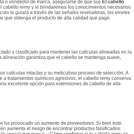
sta o vendedor de marca, asegurarse de que sus
El cabello
 cabello remy y le brindaremos los conocimientos necesarios
tículo le guiará a través de las señales reveladoras, los errores
r que obtenga el producto de alta calidad que pagó.
ctado y clasificado para mantener las cutículas alineadas en la
ta alineación garantiza que el cabello se mantenga suave,
s cutículas intactas y su meticuloso proceso de selección. A
e a tratamientos químicos agresivos, el cabello remy conserva
n una excelente opción para extensiones de cabello de alta
ue ha provocado un aumento de proveedores. Si bien esto
én aumenta el riesgo de encontrar productos falsificados.
ás crucial que nunca. ¿Cómo confirmar si tu cabello remy es