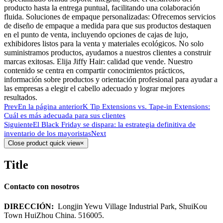
producto hasta la entrega puntual, facilitando una colaboración
fluida. Soluciones de empaque personalizadas: Ofrecemos servicios
de diseño de empaque a medida para que sus productos destaquen
en el punto de venta, incluyendo opciones de cajas de lujo,
exhibidores listos para la venta y materiales ecológicos. No solo
suministramos productos, ayudamos a nuestros clientes a construir
marcas exitosas. Elija Jiffy Hair: calidad que vende. Nuestro
contenido se centra en compartir conocimientos prácticos,
información sobre productos y orientación profesional para ayudar a
las empresas a elegir el cabello adecuado y lograr mejores
resultados.
Prev
En la página anterior
K Tip Extensions vs. Tape-in Extensions:
Cuál es más adecuada para sus clientes
Siguiente
El Black Friday se dispara: la estrategia definitiva de
inventario de los mayoristas
Next
Close product quick view
×
Title
Contacto con nosotros
DIRECCIÓN:
Longjin Yewu Village Industrial Park, ShuiKou
Town HuiZhou China. 516005.