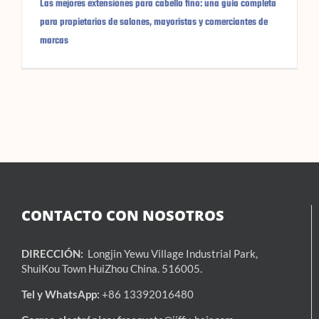
Las mejores extensiones para cabello fino: una guía completa
para propietarios de salones, mayoristas y comerciantes de
marcas
CONTACTO CON NOSOTROS
DIRECCIÓN:
Longjin Yewu Village Industrial Park,
ShuiKou Town HuiZhou China. 516005.
Tel y WhatsApp:
+86 13392016480