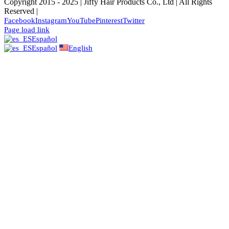
Copyright 2015 - 2025 | Jiffy Hair Products Co., Ltd | All Rights
Reserved |
Facebook
Instagram
YouTube
Pinterest
Twitter
Page load link
Español
Español
English