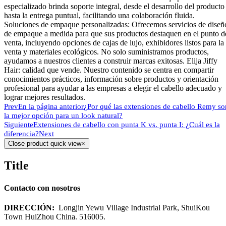
especializado brinda soporte integral, desde el desarrollo del producto
hasta la entrega puntual, facilitando una colaboración fluida.
Soluciones de empaque personalizadas: Ofrecemos servicios de diseñ
de empaque a medida para que sus productos destaquen en el punto d
venta, incluyendo opciones de cajas de lujo, exhibidores listos para la
venta y materiales ecológicos. No solo suministramos productos,
ayudamos a nuestros clientes a construir marcas exitosas. Elija Jiffy
Hair: calidad que vende. Nuestro contenido se centra en compartir
conocimientos prácticos, información sobre productos y orientación
profesional para ayudar a las empresas a elegir el cabello adecuado y
lograr mejores resultados.
Prev
En la página anterior
¿Por qué las extensiones de cabello Remy so
la mejor opción para un look natural?
Siguiente
Extensiones de cabello con punta K vs. punta I: ¿Cuál es la
diferencia?
Next
Close product quick view
×
Title
Contacto con nosotros
DIRECCIÓN:
Longjin Yewu Village Industrial Park, ShuiKou
Town HuiZhou China. 516005.