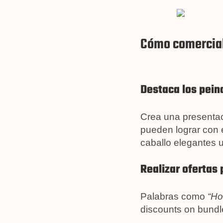
Cómo comerciali
Destaca los pein
Crea una presentac
pueden lograr con 
caballo elegantes 
Realizar ofertas 
Palabras como
“Ho
discounts on bundle